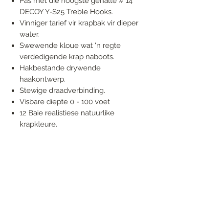
Pas met die hoogste gehalte # 14
DECOY Y-S25 Treble Hooks.
Vinniger tarief vir krapbak vir dieper
water.
Swewende kloue wat 'n regte
verdedigende krap naboots.
Hakbestande drywende
haakontwerp.
Stewige draadverbinding.
Visbare diepte 0 - 100 voet
12 Baie realistiese natuurlike
krapkleure.
FOLLOW US
Handmade in South Africa. Built by fishermen,
for fishermen. The original African tiger fishing
lure — proudly local, proven in the wild.