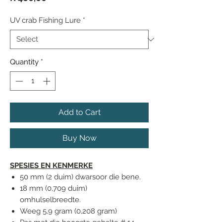
UV crab Fishing Lure
*
Quantity
*
Add to Cart
Buy Now
SPESIES EN KENMERKE
50 mm (2 duim) dwarsoor die bene.
18 mm (0,709 duim)
omhulselbreedte.
Weeg 5,9 gram (0,208 gram)