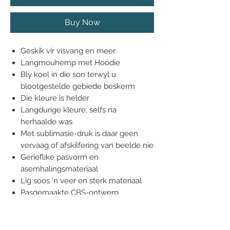
Buy Now
Geskik vir visvang en meer
Langmouhemp met Hoodie
Bly koel in die son terwyl u
blootgestelde gebiede beskerm
Die kleure is helder
Langdurige kleure, selfs na
herhaalde was
Met sublimasie-druk is daar geen
vervaag of afskilfering van beelde nie
Gerieflike pasvorm en
asemhalingsmateriaal
Lig soos 'n veer en sterk materiaal
Pasgemaakte CBS-ontwerp